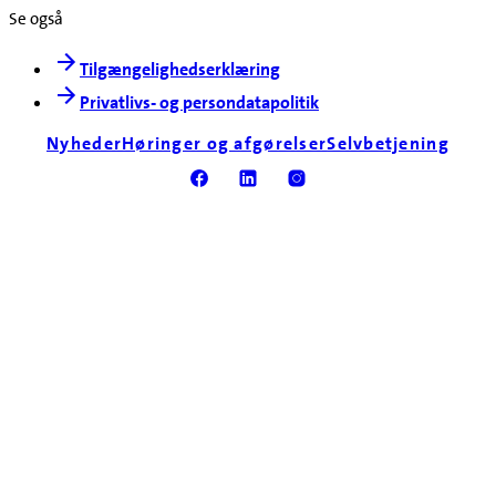
Se også
Tilgængelighedserklæring
Privatlivs- og persondatapolitik
Nyheder
Høringer og afgørelser
Selvbetjening