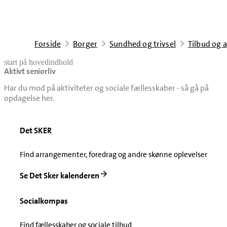
Forside
Borger
Sundhed og trivsel
Tilbud og a
start på hovedindhold
Aktivt seniorliv
senest opdateret 24. juni 2026
Har du mod på aktiviteter og sociale fællesskaber - så gå på
opdagelse her.
Det SKER
Find arrangementer, foredrag og andre skønne oplevelser
Se Det Sker kalenderen
Socialkompas
Find fællesskaber og sociale tilbud