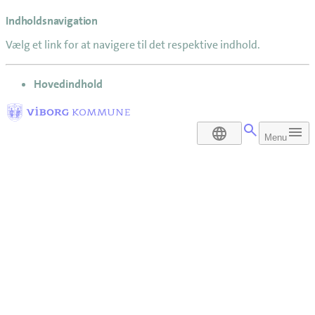
Indholdsnavigation
Vælg et link for at navigere til det respektive indhold.
gå til
Hovedindhold
DA
Menu