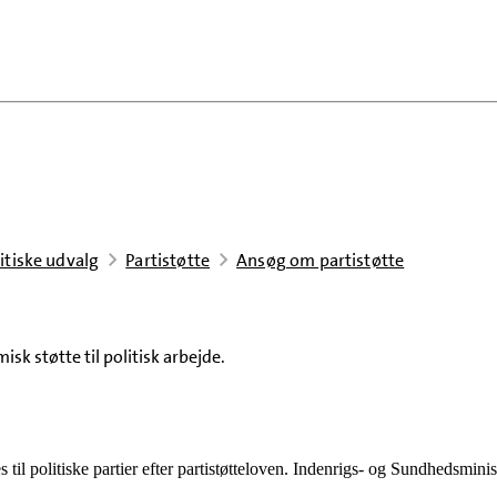
itiske udvalg
Partistøtte
Ansøg om partistøtte
k støtte til politisk arbejde.
es til politiske partier efter partistøtteloven. Indenrigs- og Sundhedsminis