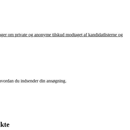
ringer om private og anonyme tilskud modtaget af kandidatlisterne og
, hvordan du indsender din ansøgning.
akte