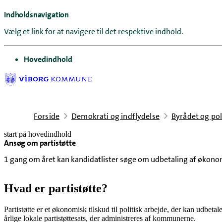
Indholdsnavigation
Vælg et link for at navigere til det respektive indhold.
gå til
Hovedindhold
Forside
Demokrati og indflydelse
Byrådet og pol
start på hovedindhold
Ansøg om partistøtte
senest opdateret 22. april 2026
1 gang om året kan kandidatlister søge om udbetaling af økonomis
Hvad er partistøtte?
Partistøtte er et økonomisk tilskud til politisk arbejde, der kan udbetal
årlige lokale partistøttesats, der administreres af kommunerne.