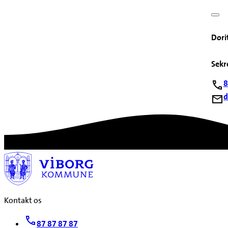
Dori
Sekr
8
d
Kontakt os
87 87 87 87