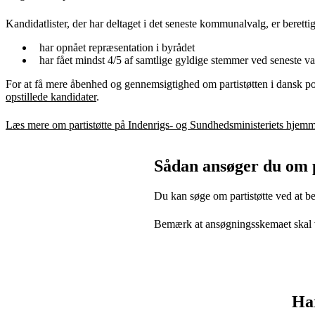
Kandidatlister, der har deltaget i det seneste kommunalvalg, er berettige
har opnået repræsentation i byrådet
har fået mindst 4/5 af samtlige gyldige stemmer ved seneste v
For at få mere åbenhed og gennemsigtighed om partistøtten i dansk po
opstillede kandidater
.
Læs mere om partistøtte på Indenrigs- og Sundhedsministeriets hjem
Sådan ansøger du om p
Du kan søge om partistøtte ved at be
Bemærk at ansøgningsskemaet skal 
Har