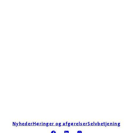
Nyheder
Høringer og afgørelser
Selvbetjening