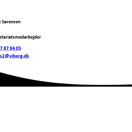
t Sørensen
etariatsmedarbejder
7 87 84 05
s2@viborg.dk