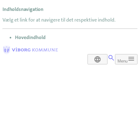
Indholdsnavigation
Vælg et link for at navigere til det respektive indhold.
gå til
Hovedindhold
DA
Menu