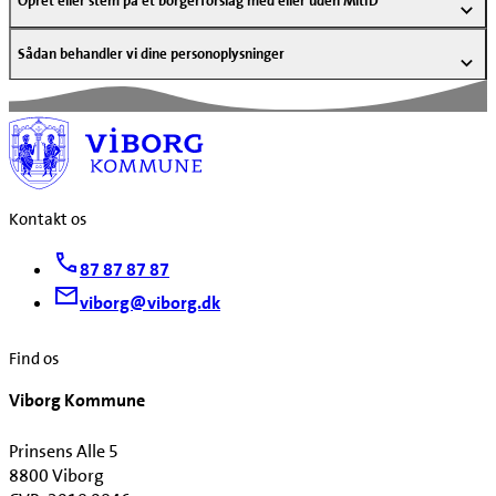
Opret eller stem på et borgerforslag med eller uden MitID
Sådan behandler vi dine personoplysninger
Kontakt os
87 87 87 87
viborg@viborg.dk
Find os
Viborg Kommune
Prinsens Alle 5
8800 Viborg