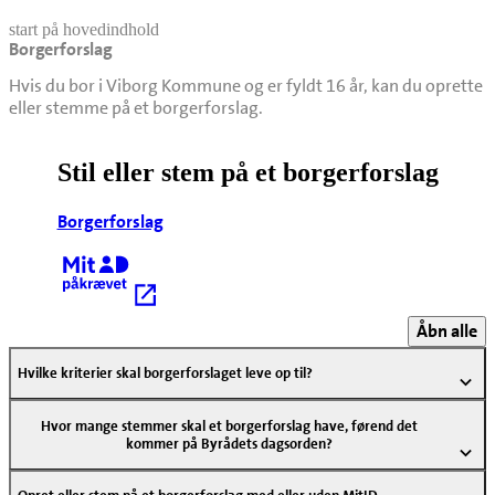
start på hovedindhold
Borgerforslag
senest opdateret 21. april 2026
Hvis du bor i Viborg Kommune og er fyldt 16 år, kan du oprette
eller stemme på et borgerforslag.
Stil eller stem på et borgerforslag
Borgerforslag
Kræver MitID
Åbn alle
Hvilke kriterier skal borgerforslaget leve op til?
Hvor mange stemmer skal et borgerforslag have, førend det
kommer på Byrådets dagsorden?