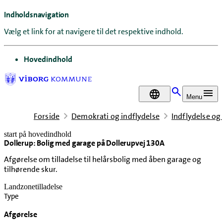
Indholdsnavigation
Vælg et link for at navigere til det respektive indhold.
gå til
Hovedindhold
DA
Menu
Forside
Demokrati og indflydelse
Indflydelse og
start på hovedindhold
Dollerup: Bolig med garage på Dollerupvej 130A
senest opdateret 11. maj 2026
Afgørelse om tilladelse til helårsbolig med åben garage og
tilhørende skur.
Landzonetilladelse
Type
Afgørelse