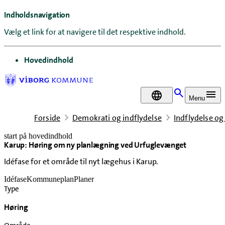
Indholdsnavigation
Vælg et link for at navigere til det respektive indhold.
gå til
Hovedindhold
DA
Menu
Forside
Demokrati og indflydelse
Indflydelse og
start på hovedindhold
Karup: Høring om ny planlægning ved Urfuglevænget
senest opdateret 6. august 2026
Idéfase for et område til nyt lægehus i Karup.
Idéfase
Kommuneplan
Planer
Type
Høring