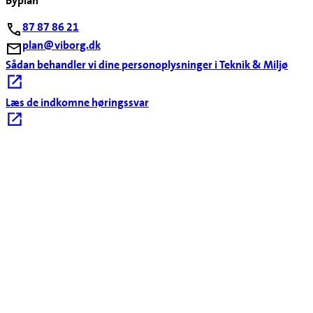
Byplan
87 87 86 21
plan@viborg.dk
Sådan behandler vi dine personoplysninger i Teknik & Miljø
Læs de indkomne høringssvar
Kontakt os