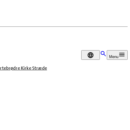
DA
Menu
ortebrødre Kirke Stræde