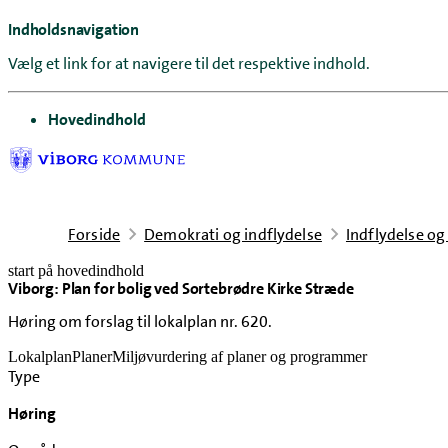
Indholdsnavigation
Vælg et link for at navigere til det respektive indhold.
gå til
Hovedindhold
Forside
Demokrati og indflydelse
Indflydelse og
start på hovedindhold
Viborg: Plan for bolig ved Sortebrødre Kirke Stræde
senest opdateret 18. februar 2026
Høring om forslag til lokalplan nr. 620.
Lokalplan
Planer
Miljøvurdering af planer og programmer
Type
Høring