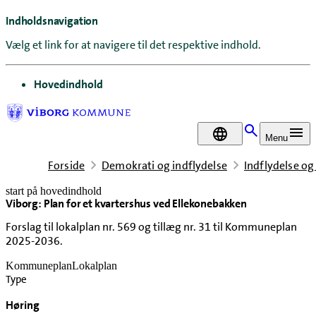
Indholdsnavigation
Vælg et link for at navigere til det respektive indhold.
gå til
Hovedindhold
DA
Menu
Forside
Demokrati og indflydelse
Indflydelse og
start på hovedindhold
Viborg: Plan for et kvartershus ved Ellekonebakken
senest opdateret 2. juli 2026
Forslag til lokalplan nr. 569 og tillæg nr. 31 til Kommuneplan
2025-2036.
Kommuneplan
Lokalplan
Type
Høring