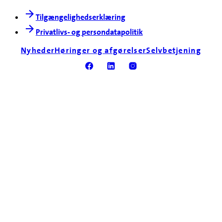
Tilgængelighedserklæring
Privatlivs- og persondatapolitik
Nyheder
Høringer og afgørelser
Selvbetjening