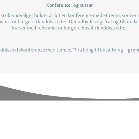
Konferencer og kurser
senest opdateret 3. august 2026
striktsudvalget holder årligt en konference med et tema, som er 
vant for borgere i landdistrikter. Der udbydes også af og til forske
kurser med relevans for borgere bosat i landdistrikter.
anddistriktskonference med temaet ”Fra bolig til bosætning – grøn