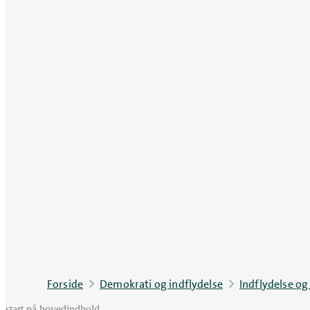
Forside
Demokrati og indflydelse
Indflydelse og
start på hovedindhold