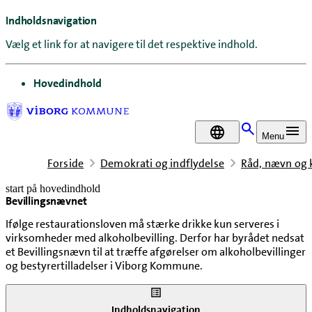
Indholdsnavigation
Vælg et link for at navigere til det respektive indhold.
gå til
Hovedindhold
DA
Menu
Forside
Demokrati og indflydelse
Råd, nævn og
start på hovedindhold
Bevillingsnævnet
senest opdateret 23. februar 2026
Ifølge restaurationsloven må stærke drikke kun serveres i
virksomheder med alkoholbevilling. Derfor har byrådet nedsat
et Bevillingsnævn til at træffe afgørelser om alkoholbevillinger
og bestyrertilladelser i Viborg Kommune.
Indholdsnavigation