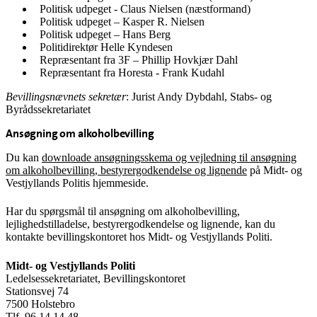
Politisk udpeget - Claus Nielsen (næstformand)
Politisk udpeget – Kasper R. Nielsen
Politisk udpeget – Hans Berg
Politidirektør Helle Kyndesen
Repræsentant fra 3F – Phillip Hovkjær Dahl
Repræsentant fra Horesta - Frank Kudahl
Bevillingsnævnets sekretær
: Jurist Andy Dybdahl, Stabs- og
Byrådssekretariatet
Ansøgning om alkoholbevilling
Du kan
downloade ansøgningsskema og vejledning til ansøgning
om alkoholbevilling, bestyrergodkendelse og lignende
på Midt- og
Vestjyllands Politis hjemmeside.
Har du spørgsmål til ansøgning om alkoholbevilling,
lejlighedstilladelse, bestyrergodkendelse og lignende, kan du
kontakte bevillingskontoret hos Midt- og Vestjyllands Politi.
Midt- og Vestjyllands Politi
Ledelsessekretariatet, Bevillingskontoret
Stationsvej 74
7500 Holstebro
Tlf. 96 14 14 48