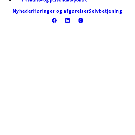
Nyheder
Høringer og afgørelser
Selvbetjening