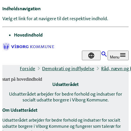
Indholdsnavigation
Vælg et link for at navigere til det respektive indhold.
gå til
Hovedindhold
DA
Menu
Forside
Demokrati og indflydelse
Råd, nævn og
start på hovedindhold
Udsatterådet
senest opdateret 16. december 2025
Udsatterådet arbejder for bedre forhold og indsatser for
socialt udsatte borgere i Viborg Kommune.
Om Udsatterådet
Udsatterådet arbejder for bedre forhold og indsatser for socialt
udsatte borgere i Viborg Kommune og fungerer som talerør for