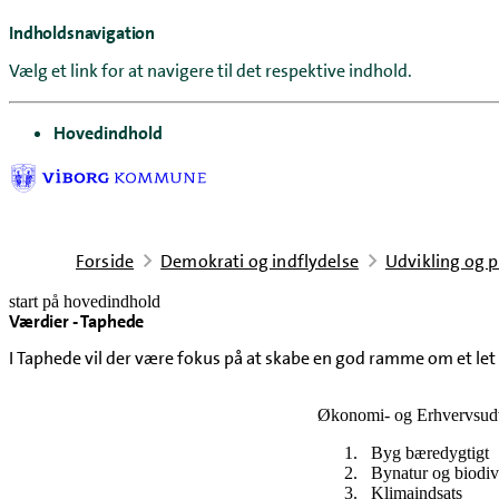
Indholdsnavigation
Vælg et link for at navigere til det respektive indhold.
gå til
Hovedindhold
Forside
Demokrati og indflydelse
Udvikling og p
start på hovedindhold
Værdier - Taphede
senest opdateret 24. juni 2026
I Taphede vil der være fokus på at skabe en god ramme om et le
Økonomi- og Erhvervsudva
Byg bæredygtigt
Bynatur og biodive
Klimaindsats