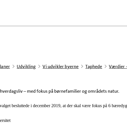
laner
Udvikling
Vi udvikler byerne
Taphede
Værdier 
t hverdagsliv – med fokus på børnefamilier og områdets natur.
lget besluttede i december 2019, at der skal være fokus på 6 bæredyg
rsitet