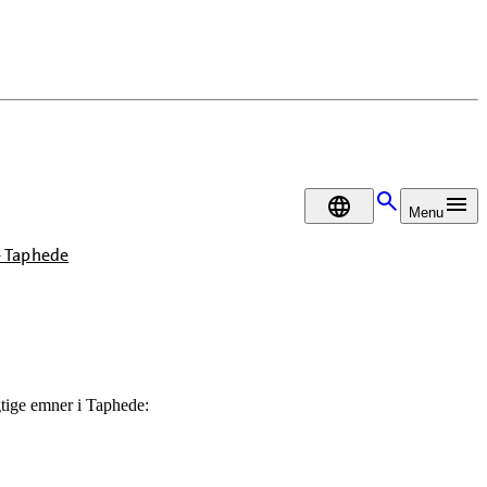
DA
Menu
- Taphede
tige emner i Taphede: