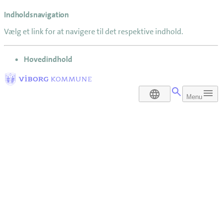
Indholdsnavigation
Vælg et link for at navigere til det respektive indhold.
gå til
Hovedindhold
DA
Menu