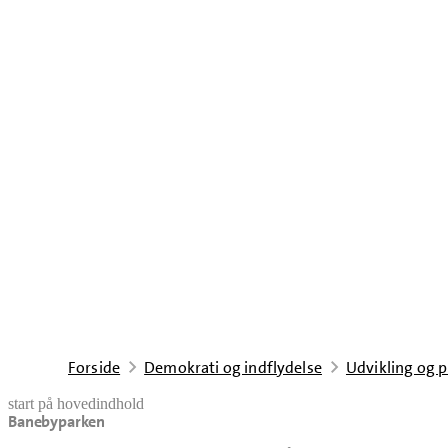
Forside
Demokrati og indflydelse
Udvikling og p
start på hovedindhold
Banebyparken
senest opdateret 18. juni 2026