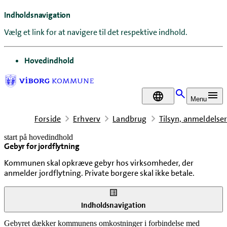
Indholdsnavigation
Vælg et link for at navigere til det respektive indhold.
gå til
Hovedindhold
DA
Menu
Forside
Erhverv
Landbrug
Tilsyn, anmeldelse
start på hovedindhold
Gebyr for jordflytning
senest opdateret 19. februar 2026
Kommunen skal opkræve gebyr hos virksomheder, der
anmelder jordflytning. Private borgere skal ikke betale.
Indholdsnavigation
Gebyret dækker kommunens omkostninger i forbindelse med