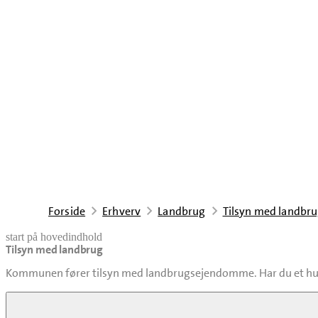
Forside
Erhverv
Landbrug
Tilsyn med landbr
start på hovedindhold
Tilsyn med landbrug
senest opdateret 19. december 2025
Kommunen fører tilsyn med landbrugsejendomme. Har du et hus
Ved miljøtilsynet kontrollerer vi at regler