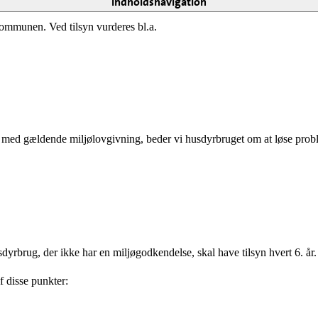
Indholdsnavigation
kommunen. Ved tilsyn vurderes bl.a.
e med gældende miljølovgivning, beder vi husdyrbruget om at løse proble
yrbrug, der ikke har en miljøgodkendelse, skal have tilsyn hvert 6. år.
af disse punkter: