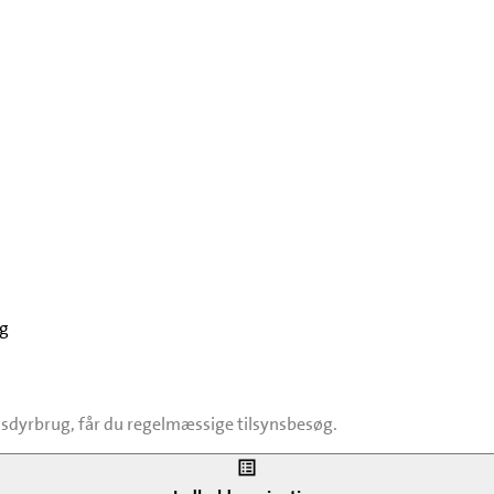
ug
dyrbrug, får du regelmæssige tilsynsbesøg.
ne bliver overholdt