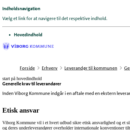
Indholdsnavigation
Vælg et link for at navigere til det respektive indhold.
gå til
Hovedindhold
Forside
Erhverv
Leverandør til kommunen
Ge
start på hovedindhold
Generelle krav til leverandører
senest opdateret 21. april 2026
Inden Viborg Kommune indgår i en aftale med en ekstern leveran
Etisk ansvar
Viborg Kommune vil i et hvert udbud sikre etisk ansvarlighed og et
og deres underleverandører overholder internationale konventioner til