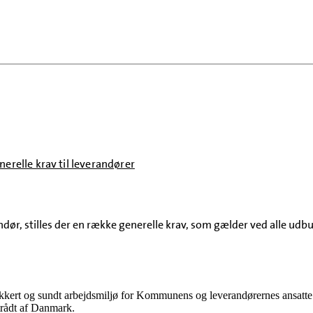
nerelle krav til leverandører
dør, stilles der en række generelle krav, som gælder ved alle ud
 sikkert og sundt arbejdsmiljø for Kommunens og leverandørernes ansa
trådt af Danmark.