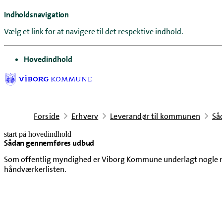
Indholdsnavigation
Vælg et link for at navigere til det respektive indhold.
gå til
Hovedindhold
Forside
Erhverv
Leverandør til kommunen
Så
start på hovedindhold
Sådan gennemføres udbud
senest opdateret 4. august 2026
Som offentlig myndighed er Viborg Kommune underlagt nogle regle
håndværkerlisten.