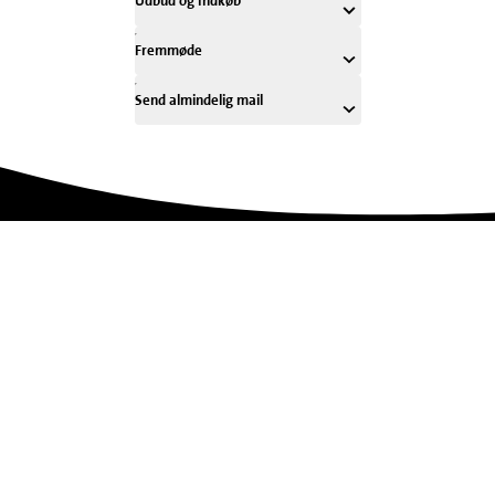
Udbud og Indkøb
Fremmøde
Send almindelig mail