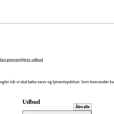
dan gennemføres udbud
r når vi skal købe varer og tjenesteydelser. Som leverandør kan 
Udbud
Åbn alle