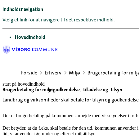
Indholdsnavigation
Vælg et link for at navigere til det respektive indhold.
gå til
Hovedindhold
Forside
Erhverv
Miljø
Brugerbetaling for miljø
start på hovedindhold
Brugerbetaling for miljøgodkendelse, -tilladelse og -tilsyn
senest opdateret 21. februar 2025
Landbrug og virksomheder skal betale for tilsyn og godkendelse 
Der er brugerbetaling på kommunens arbejde med visse ydelser i forb
Det betyder, at du f.eks. skal betale for den tid, kommunen anvender 
tid, vi anvender før, under og efter et miljøtilsyn.