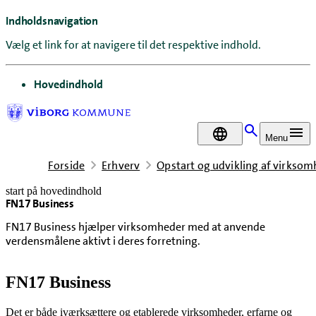
Indholdsnavigation
Vælg et link for at navigere til det respektive indhold.
gå til
Hovedindhold
DA
Menu
Forside
Erhverv
Opstart og udvikling af virkso
start på hovedindhold
FN17 Business
senest opdateret 4. august 2026
FN17 Business hjælper virksomheder med at anvende
verdensmålene aktivt i deres forretning.
FN17 Business
Det er både iværksættere og etablerede virksomheder, erfarne og