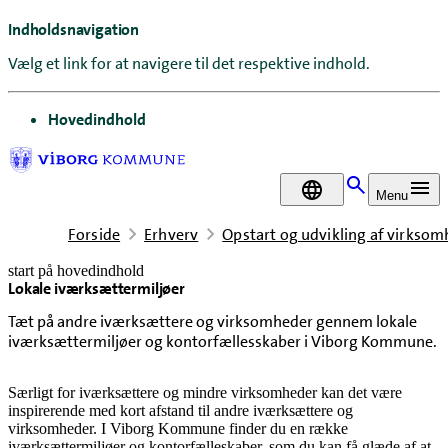
Indholdsnavigation
Vælg et link for at navigere til det respektive indhold.
gå til
Hovedindhold
DA
Menu
Forside
Erhverv
Opstart og udvikling af virkso
start på hovedindhold
Lokale iværksættermiljøer
senest opdateret 6. august 2026
Tæt på andre iværksættere og virksomheder gennem lokale
iværksættermiljøer og kontorfællesskaber i Viborg Kommune.
Særligt for iværksættere og mindre virksomheder kan det være
inspirerende med kort afstand til andre iværksættere og
virksomheder. I Viborg Kommune finder du en række
iværksættermiljøer og kontorfælleskaber, som du kan få glæde af at