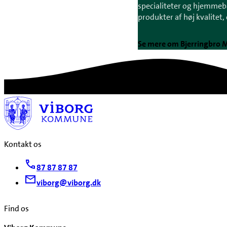
specialiteter og hjemmeba
produkter af høj kvalitet,
Se mere om Bjerringbro 
Kontakt os
87 87 87 87
viborg@viborg.dk
Find os