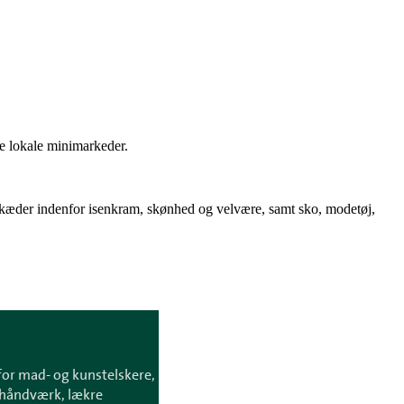
 de lokale minimarkeder.
gse kæder indenfor isenkram, skønhed og velvære, samt sko, modetøj,
for mad- og kunstelskere,
sthåndværk, lækre