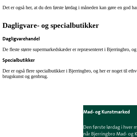
Det er også her, at du den første lørdag i måneden kan gøre en god h
Dagligvare- og specialbutikker
Dagligvarehandel
De fleste større supermarkedskæder er repræsenteret i Bjerringbro, og 
Specialbutikker
Der er også flere specialbutikker i Bjerringbro, og her er noget til e
brugskunst og genbrug.
Mad- og Kunstmarked
Den første lørdag i hver
når Bjerringbro Mad- og K