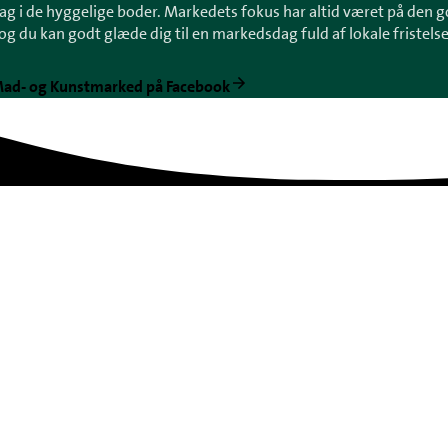
g i de hyggelige boder. Markedets fokus har altid været på den g
 og du kan godt glæde dig til en markedsdag fuld af lokale fristelse
Mad- og Kunstmarked på Facebook