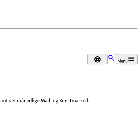
DA
Menu
r samt det månedlige Mad- og Kunstmarked.