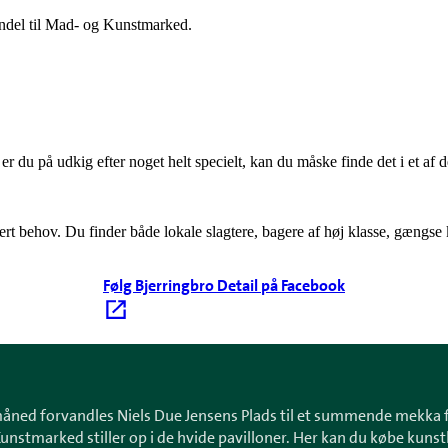
andel til Mad- og Kunstmarked.
er du på udkig efter noget helt specielt, kan du måske finde det i et af
thvert behov. Du finder både lokale slagtere, bagere af høj klasse, gæn
Følg Bjerringbro Detail på Facebook
 måned forvandles Niels Due Jensens Plads til et summende mekka 
unstmarked stiller op i de hvide pavilloner. Her kan du købe kun