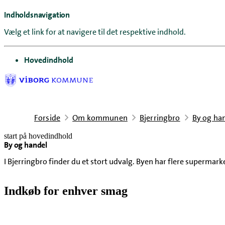
Indholdsnavigation
Vælg et link for at navigere til det respektive indhold.
gå til
Hovedindhold
Forside
Om kommunen
Bjerringbro
By og ha
start på hovedindhold
By og handel
senest opdateret 15. juni 2026
I Bjerringbro finder du et stort udvalg. Byen har flere superm
Indkøb for enhver smag