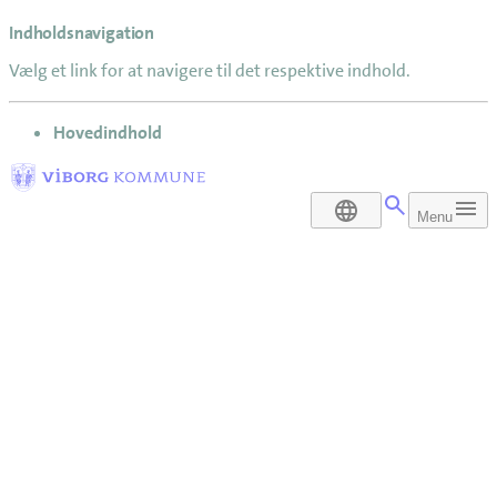
Indholdsnavigation
Vælg et link for at navigere til det respektive indhold.
gå til
Hovedindhold
DA
Menu