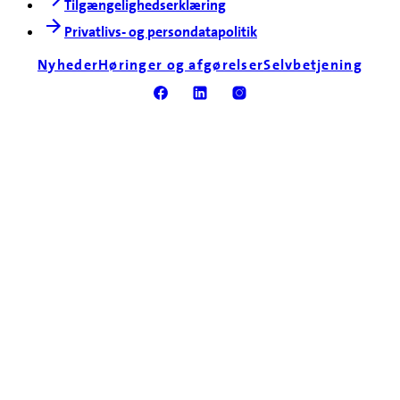
Tilgængelighedserklæring
Privatlivs- og persondatapolitik
Nyheder
Høringer og afgørelser
Selvbetjening