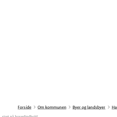
Forside
Om kommunen
Byer og landsbyer
Ha
start på hovedindhold