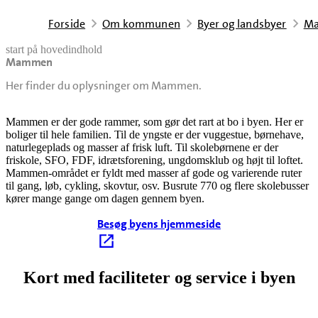
Forside
Om kommunen
Byer og landsbyer
M
start på hovedindhold
Mammen
senest opdateret 18. februar 2026
Her finder du oplysninger om Mammen.
Mammen er der gode rammer, som gør det rart at bo i byen. Her er
boliger til hele familien. Til de yngste er der vuggestue, børnehave,
naturlegeplads og masser af frisk luft. Til skolebørnene er der
friskole, SFO, FDF, idrætsforening, ungdomsklub og højt til loftet.
Mammen-området er fyldt med masser af gode og varierende ruter
til gang, løb, cykling, skovtur, osv. Busrute 770 og flere skolebusser
kører mange gange om dagen gennem byen.
Besøg byens hjemmeside
Kort med faciliteter og service i byen