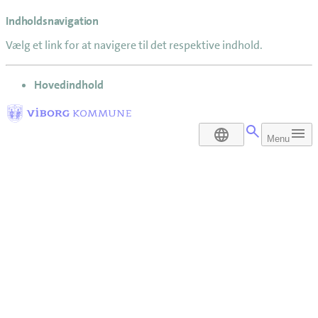
Indholdsnavigation
Vælg et link for at navigere til det respektive indhold.
gå til
Hovedindhold
DA
Menu