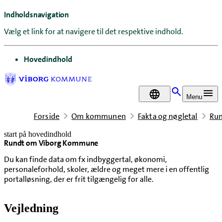
Indholdsnavigation
Vælg et link for at navigere til det respektive indhold.
gå til
Hovedindhold
DA
Menu
Forside
Om kommunen
Fakta og nøgletal
Ru
start på hovedindhold
Rundt om Viborg Kommune
senest opdateret 5. februar 2026
Du kan finde data om fx indbyggertal, økonomi,
personaleforhold, skoler, ældre og meget mere i en offentlig
portalløsning, der er frit tilgængelig for alle.
Vejledning