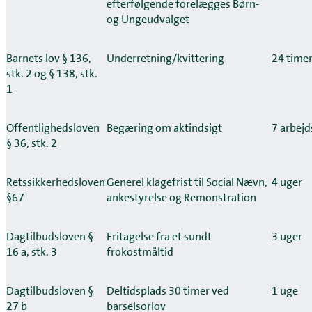
efterfølgende forelægges Børn-
og Ungeudvalget
Barnets lov § 136,
Underretning/kvittering
24 time
stk. 2 og § 138, stk.
1
Offentlighedsloven
Begæring om aktindsigt
7 arbej
§ 36, stk. 2
Retssikkerhedsloven
Generel klagefrist til Social Nævn,
4 uger
§67
ankestyrelse og Remonstration
Dagtilbudsloven §
Fritagelse fra et sundt
3 uger
16 a, stk. 3
frokostmåltid
Dagtilbudsloven §
Deltidsplads 30 timer ved
1 uge
27 b
barselsorlov