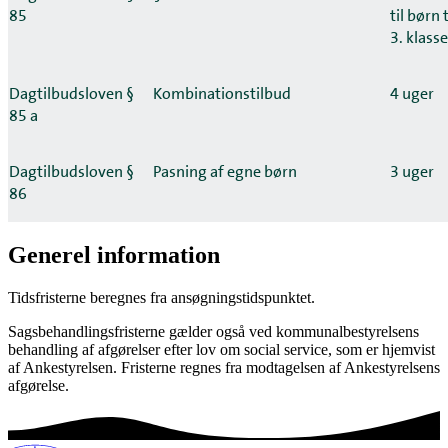
85
til børn 
3. klasse
Dagtilbudsloven §
Kombinationstilbud
4 uger
85 a
Dagtilbudsloven §
Pasning af egne børn
3 uger
86
Generel information
Tidsfristerne beregnes fra ansøgningstidspunktet.
Sagsbehandlingsfristerne gælder også ved kommunalbestyrelsens
behandling af afgørelser efter lov om social service, som er hjemvist
af Ankestyrelsen. Fristerne regnes fra modtagelsen af Ankestyrelsens
afgørelse.