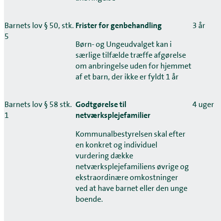
Barnets lov § 50, stk.
Frister for genbehandling
3 år
5
Børn- og Ungeudvalget kan i
særlige tilfælde træffe afgørelse
om anbringelse uden for hjemmet
af et barn, der ikke er fyldt 1 år
Barnets lov § 58 stk.
Godtgørelse til
4 uger
1
netværksplejefamilier
Kommunalbestyrelsen skal efter
en konkret og individuel
vurdering dække
netværksplejefamiliens øvrige og
ekstraordinære omkostninger
ved at have barnet eller den unge
boende.