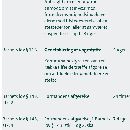
Anbragt barn eller ung kan
anmode om samvær med
forældremyndighedsindehaver
alene med tilstedeværelse af en
støtteperson, eller at samværet
suspenderes i op til 8 uger.
Barnets lov § 116
Genetablering af ungestøtte
4 uger
Kommunalbestyrelsen kan i en
række tilfælde træffe afgørelse
om at tildele eller genetablere en
støtte.
Barnets lov § 143,
Formandens afgørelse
24 time
stk. 2
Barnets lov § 143,
Formandens afgørelse jf. Barnets
7 dage
stk. 4
lov § 143, stk. 1 og 2, skal