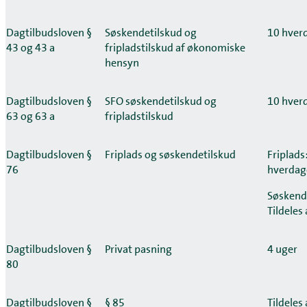
Dagtilbudsloven §
Søskendetilskud og
10 hver
43 og 43 a
fripladstilskud af økonomiske
hensyn
Dagtilbudsloven §
SFO søskendetilskud og
10 hver
63 og 63 a
fripladstilskud
Dagtilbudsloven §
Friplads og søskendetilskud
Friplads
76
hverdag
Søskend
Tildeles
Dagtilbudsloven §
Privat pasning
4 uger
80
Dagtilbudsloven §
§ 85
Tildeles