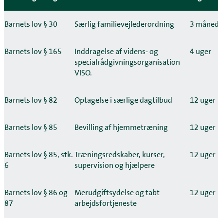
Barnets lov § 30
Særlig familievejlederordning
3 måned
Barnets lov § 165
Inddragelse af videns- og
4 uger
specialrådgivningsorganisation
VISO.
Barnets lov § 82
Optagelse i særlige dagtilbud
12 uger
Barnets lov § 85
Bevilling af hjemmetræning
12 uger
Barnets lov § 85, stk.
Træningsredskaber, kurser,
12 uger
6
supervision og hjælpere
Barnets lov § 86 og
Merudgiftsydelse og tabt
12 uger
87
arbejdsfortjeneste