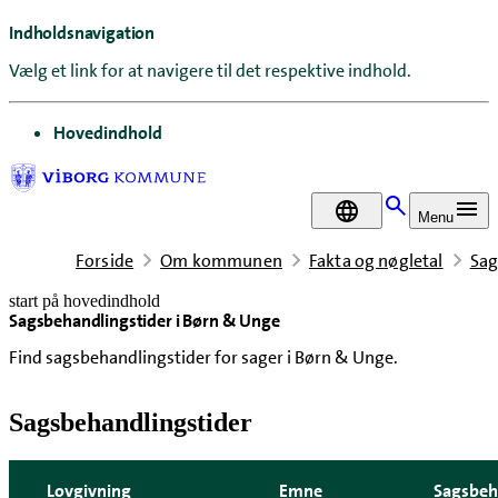
Indholdsnavigation
Vælg et link for at navigere til det respektive indhold.
gå til
Hovedindhold
DA
Menu
Forside
Om kommunen
Fakta og nøgletal
Sag
start på hovedindhold
Sagsbehandlingstider i Børn & Unge
senest opdateret 21. april 2026
Find sagsbehandlingstider for sager i Børn & Unge.
Sagsbehandlingstider
Lovgivning
Emne
Sagsbeh