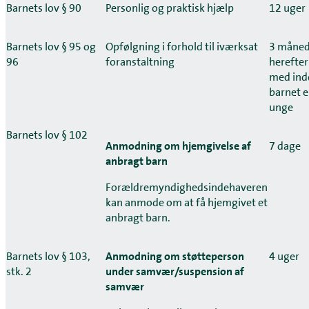
Barnets lov § 90
Personlig og praktisk hjælp
12 uger
Barnets lov § 95 og
Opfølgning i forhold til iværksat
3 måned
96
foranstaltning
herefter
med ind
barnet e
unge
Barnets lov § 102
Anmodning om hjemgivelse af
7 dage
anbragt barn
Forældremyndighedsindehaveren
kan anmode om at få hjemgivet et
anbragt barn.
Barnets lov § 103,
Anmodning om støtteperson
4 uger
stk. 2
under samvær/suspension af
samvær