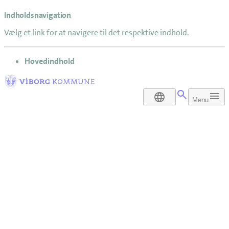
Indholdsnavigation
Vælg et link for at navigere til det respektive indhold.
gå til
Hovedindhold
DA
Menu