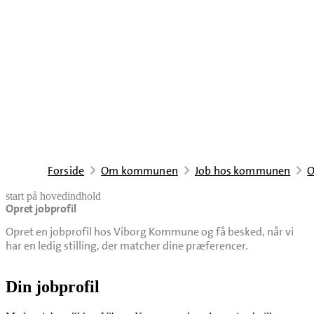
Forside
Om kommunen
Job hos kommunen
O
start på hovedindhold
Opret jobprofil
senest opdateret 22. april 2026
Opret en jobprofil hos Viborg Kommune og få besked, når vi
har en ledig stilling, der matcher dine præferencer.
Din jobprofil