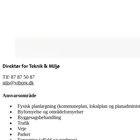
Direktør for Teknik & Miljø
Tlf: 87 87 50 87
stiis@viborg.dk
Ansvarsområde
Fysisk planlægning (kommuneplan, lokalplan og planadminist
Byfornyelse og områdefornyelser
Byggesagsbehandling
Trafik
Veje
Parker
Forsyning (affald og genbrug)