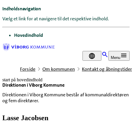
Indholdsnavigation
Vælg et link for at navigere til det respektive indhold.
gå til
Hovedindhold
DA
Menu
Forside
Om kommunen
Kontakt og åbningstide
start på hovedindhold
Direktionen i Viborg Kommune
senest opdateret 19. december 2024
Direktionen i Viborg Kommune består af kommunaldirektøren
og fem direktører.
Lasse Jacobsen