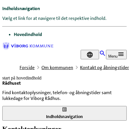
Indholdsnavigation
Vælg et link for at navigere til det respektive indhold.
gå til
Hovedindhold
DA
Menu
Forside
Om kommunen
Kontakt og åbningstide
start på hovedindhold
Rådhuset
senest opdateret 18. februar 2026
Find kontaktoplysninger, telefon- og åbningstider samt
lukkedage for Viborg Rådhus.
Indholdsnavigation