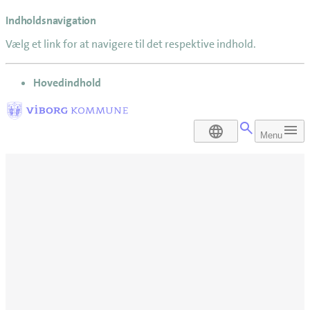
Indholdsnavigation
Vælg et link for at navigere til det respektive indhold.
gå til
Hovedindhold
DA
Menu