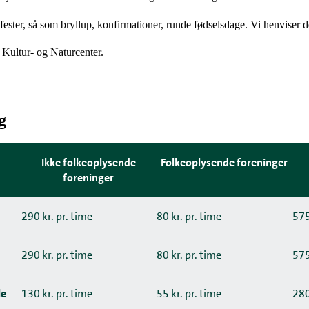
e fester, så som bryllup, konfirmationer, runde fødselsdage. Vi henviser d
e Kultur- og Naturcenter
.
g
Ikke folkeoplysende
Folkeoplysende foreninger
foreninger
290 kr. pr. time
80 kr. pr. time
575
290 kr. pr. time
80 kr. pr. time
575
le
130 kr. pr. time
55 kr. pr. time
280