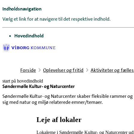
Indholdsnavigation
Vælg et link for at navigere til det respektive indhold.
gå til
Hovedindhold
Forside
Oplevelser og fritid
Aktiviteter og fælle
start på hovedindhold
Søndermølle Kultur- og Naturcenter
senest opdateret 13. januar 2025
Søndermølle Kultur- og Naturcenter skaber fleksible rammer og u
sig med natur og miljø relaterede emner/temaer.
Leje af lokaler
Lokalerne i Søndermølle Kultur- og Naturcenter 