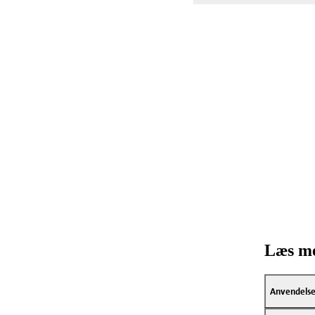
Læs me
Anvendels