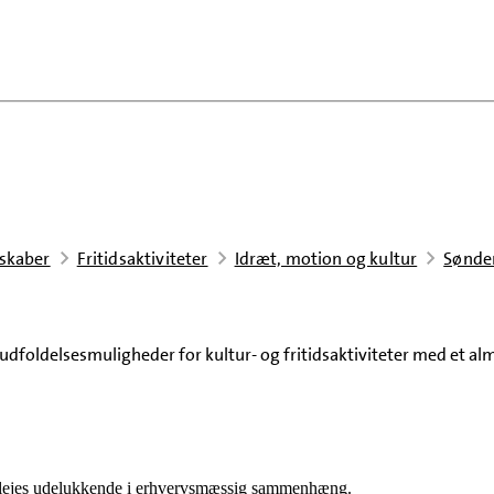
sskaber
Fritidsaktiviteter
Idræt, motion og kultur
Sønder
dfoldelsesmuligheder for kultur- og fritidsaktiviteter med et al
udlejes udelukkende i erhvervsmæssig sammenhæng.