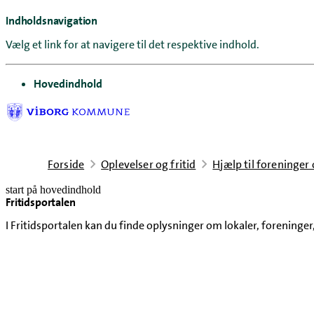
Indholdsnavigation
Vælg et link for at navigere til det respektive indhold.
gå til
Hovedindhold
Forside
Oplevelser og fritid
Hjælp til foreninger
start på hovedindhold
Fritidsportalen
senest opdateret 13. januar 2025
I Fritidsportalen kan du finde oplysninger om lokaler, foreninger