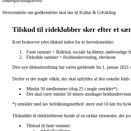
folkeoplysningsloven.
Henvendelse om godkendelse skal ske til Kultur & Udvikling
Tilskud til rideklubber sker efter et sær
Kort beskrevet ydes tilskud inden for to hovedområder:
Faste rammer = Ridehal, sociale faciliteter, nødvendige f
Fleksible rammer = Holdundervisning, elevheste
Den nye tilskudsordning har været gældende fra 1. januar 2021 og 
Derfor er der nogle vilkår, der skal opfyldes af den enkelte klub:
Mindst 50 medlemmer (dog 25 i nogle områder*)
Der skal være mindst 50 timers modtaget holdundervisni
*) områder med lav befolkningstæthed: mere end 10 km fra byski
Tilskuddet til rideklubberne består af en række elementer, der po
Tilskud til faste rammer:
ridehalfaciliteter