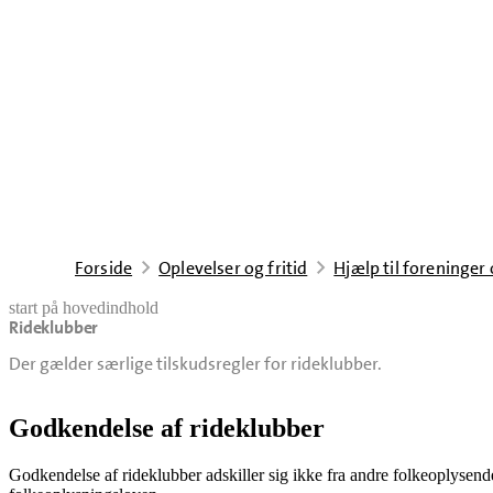
Forside
Oplevelser og fritid
Hjælp til foreninger
start på hovedindhold
Rideklubber
senest opdateret 5. august 2026
Der gælder særlige tilskudsregler for rideklubber.
Godkendelse af rideklubber
Godkendelse af rideklubber adskiller sig ikke fra andre folkeoplysend