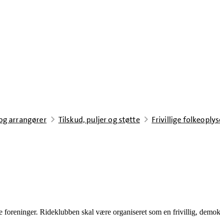
 og arrangører
Tilskud, puljer og støtte
Frivillige folkeopl
e foreninger. Rideklubben skal være organiseret som en frivillig, demo