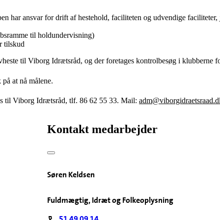
 har ansvar for drift af hestehold, faciliteten og udvendige faciliteter, j
løbsramme til holdundervisning)
r tilskud
heste til Viborg Idrætsråd, og der foretages kontrolbesøg i klubberne for
k på at nå målene.
til Viborg Idrætsråd, tlf. 86 62 55 33. Mail:
adm@viborgidraetsraad.d
Kontakt medarbejder
Søren Keldsen
Fuldmægtig, Idræt og Folkeoplysning
51 49 09 14