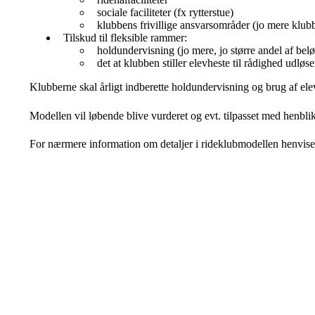
sociale faciliteter (fx rytterstue)
klubbens frivillige ansvarsområder (jo mere klubben
Tilskud til fleksible rammer:
holdundervisning (jo mere, jo større andel af be
det at klubben stiller elevheste til rådighed udløse
Klubberne skal årligt indberette holdundervisning og brug af elev
Modellen vil løbende blive vurderet og evt. tilpasset med henbli
For nærmere information om detaljer i rideklubmodellen henvises 