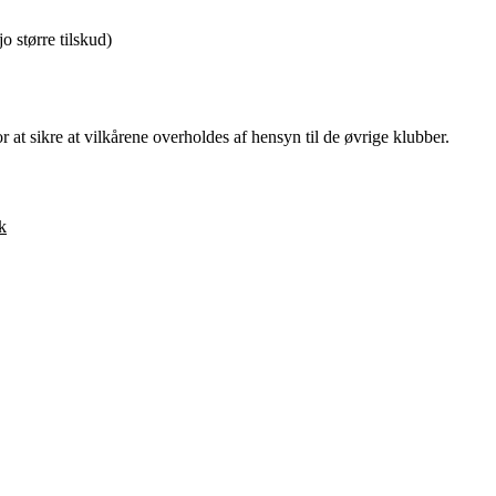
o større tilskud)
 at sikre at vilkårene overholdes af hensyn til de øvrige klubber.
k