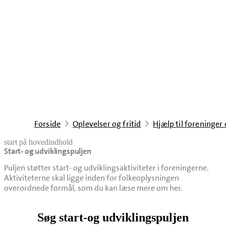
Forside
Oplevelser og fritid
Hjælp til foreninger
start på hovedindhold
Start- og udviklingspuljen
senest opdateret 13. januar 2025
Puljen støtter start- og udviklingsaktiviteter i foreningerne.
Aktiviteterne skal ligge inden for folkeoplysningen
overordnede formål, som du kan læse mere om her.
Søg start-og udviklingspuljen