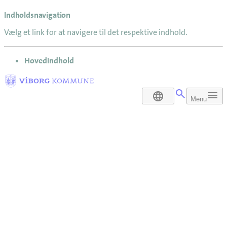
Indholdsnavigation
Vælg et link for at navigere til det respektive indhold.
gå til
Hovedindhold
DA
Menu