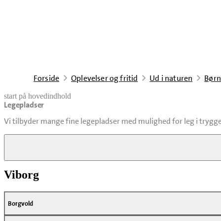
Forside
Oplevelser og fritid
Ud i naturen
Børn
start på hovedindhold
Legepladser
senest opdateret 4. august 2026
Vi tilbyder mange fine legepladser med mulighed for leg i trygge
Legepladsinspektøren laver en rapport, som du kan læse og se billeder
Viborg
Borgvold