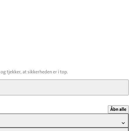
 tjekker, at sikkerheden er i top.
er at dit barn trygt kan lege og hygge sig i legeredskaberne.
Åbn alle