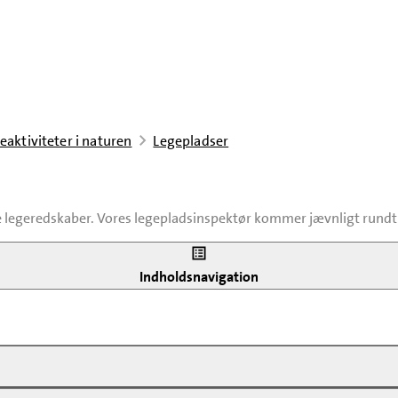
eaktiviteter i naturen
Legepladser
 legeredskaber. Vores legepladsinspektør kommer jævnligt rundt og
 fra legepladsen. Pladsen skal overholde europæiske standarder, som sikr
Indholdsnavigation