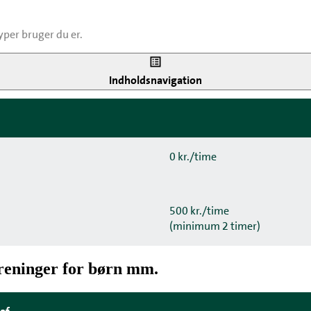
typer bruger du er.
titutioner
Indholdsnavigation
0 kr./time
500 kr./time
(minimum 2 timer)
oreninger for børn mm.