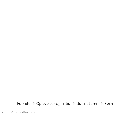
Forside
Oplevelser og fritid
Ud i naturen
Børn
start på hovedindhold