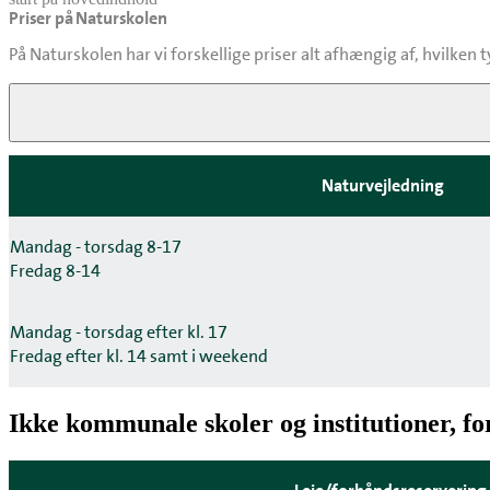
Priser på Naturskolen
senest opdateret 6. august 2026
På Naturskolen har vi forskellige priser alt afhængig af, hvilken 
Viborg kommunes kommunale skoler og ins
Naturvejledning
Mandag - torsdag 8-17
Fredag 8-14
Mandag - torsdag efter kl. 17
Fredag efter kl. 14 samt i weekend
Ikke kommunale skoler og institutioner, f