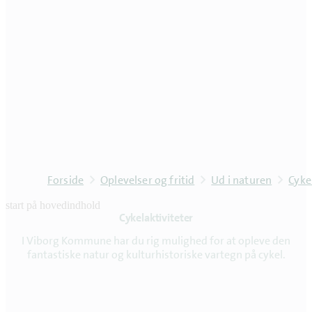
Forside
Oplevelser og fritid
Ud i naturen
Cyke
start på hovedindhold
Cykelaktiviteter
senest opdateret 6. august 2026
I Viborg Kommune har du rig mulighed for at opleve den
fantastiske natur og kulturhistoriske vartegn på cykel.