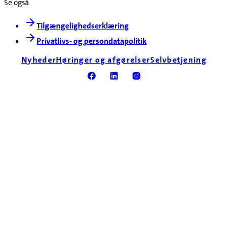
Se også
Tilgængelighedserklæring
Privatlivs- og persondatapolitik
Nyheder
Høringer og afgørelser
Selvbetjening