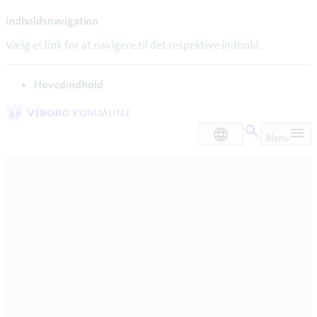
Indholdsnavigation
Vælg et link for at navigere til det respektive indhold.
gå til
Hovedindhold
DA
Menu