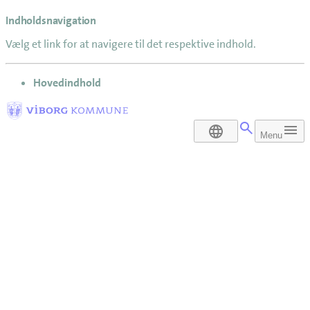
Indholdsnavigation
Vælg et link for at navigere til det respektive indhold.
gå til
Hovedindhold
DA
Menu