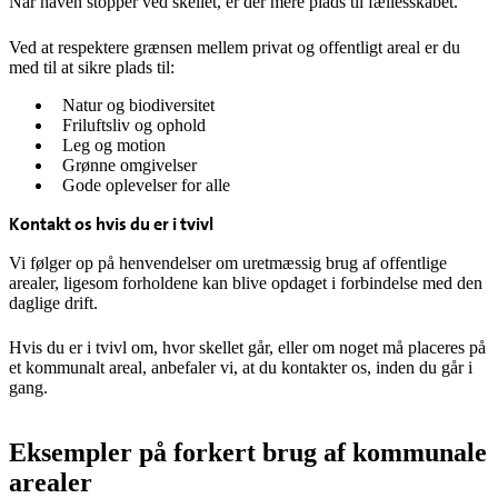
Når haven stopper ved skellet, er der mere plads til fællesskabet.
Ved at respektere grænsen mellem privat og offentligt areal er du
med til at sikre plads til:
Natur og biodiversitet
Friluftsliv og ophold
Leg og motion
Grønne omgivelser
Gode oplevelser for alle
Kontakt os hvis du er i tvivl
Vi følger op på henvendelser om uretmæssig brug af offentlige
arealer, ligesom forholdene kan blive opdaget i forbindelse med den
daglige drift.
Hvis du er i tvivl om, hvor skellet går, eller om noget må placeres på
et kommunalt areal, anbefaler vi, at du kontakter os, inden du går i
gang.
Eksempler på forkert brug af kommunale
arealer