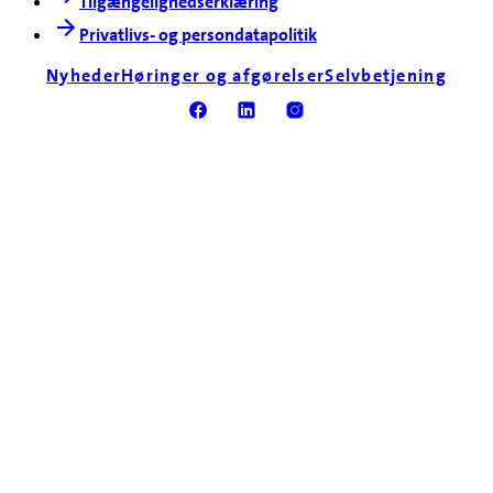
Tilgængelighedserklæring
Privatlivs- og persondatapolitik
Nyheder
Høringer og afgørelser
Selvbetjening