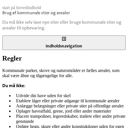
start på hovedindhold
Brug af kommunale stier og arealer
senest opdateret 7. juli 2026
Du må ikke selv lave nye stier eller bruge kommunale stier og
arealer til opbevaring.
Indholdsnavigation
Regler
Kommunale parker, skove og naturområder er fælles arealer, som
skal være åbne og tilgængelige for alle.
Du må ikke:
Udvide din have uden for skel
Etablere låger eller private adgange til kommunale arealer
Anlægge belægninger eller private stier på offentlige arealer
Oplagre haveaffald, grene, jord eller andre materialer
Placere trampoliner, legeredskaber, trailere eller andre private
genstande
Opføre hegn, skure eller andre konstruktioner uden for egen