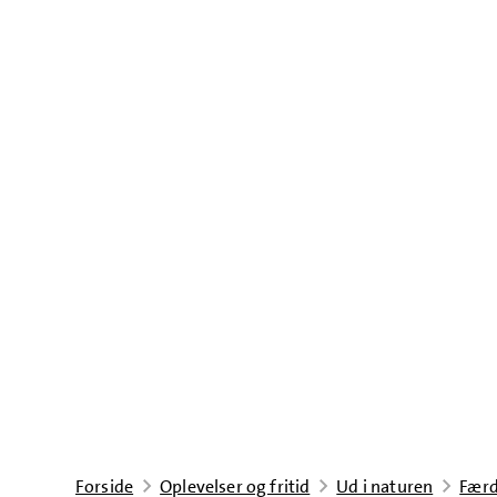
Forside
Oplevelser og fritid
Ud i naturen
Færd