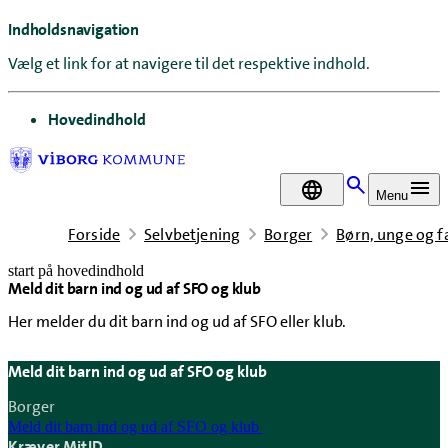
Indholdsnavigation
Vælg et link for at navigere til det respektive indhold.
gå til
Hovedindhold
DA
Menu
Forside
Selvbetjening
Borger
Børn, unge og f
start på hovedindhold
Meld dit barn ind og ud af SFO og klub
senest opdateret 11. juni 2025
Her melder du dit barn ind og ud af SFO eller klub.
Meld dit barn ind og ud af SFO og klub
Borger
Meld dit barn ind og ud af SFO og klub
Kræver MitID