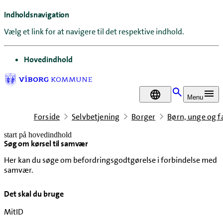
Indholdsnavigation
Vælg et link for at navigere til det respektive indhold.
gå til
Hovedindhold
DA
Menu
Forside
Selvbetjening
Borger
Børn, unge og f
start på hovedindhold
Søg om kørsel til samvær
senest opdateret 7. april 2026
Her kan du søge om befordringsgodtgørelse i forbindelse med
samvær.
Det skal du bruge
MitID