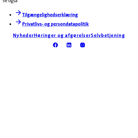
Se også
Tilgængelighedserklæring
Privatlivs- og persondatapolitik
Nyheder
Høringer og afgørelser
Selvbetjening