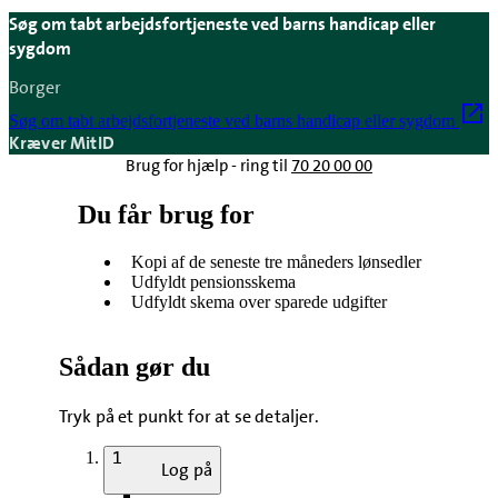
Søg om tabt arbejdsfortjeneste ved barns handicap eller
sygdom
Borger
Søg om tabt arbejdsfortjeneste ved barns handicap eller sygdom
Kræver MitID
Brug for hjælp - ring til
70 20 00 00
Du får brug for
Kopi af de seneste tre måneders lønsedler
Udfyldt pensionsskema
Udfyldt skema over sparede udgifter
Sådan gør du
Tryk på et punkt for at se detaljer.
1
Log på