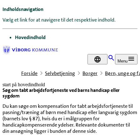
Indholdsnavigation
Vælg et link for at navigere til det respektive indhold.
gå til
Hovedindhold
DA
Menu
Forside
Selvbetjening
Borger
Børn, unge og f
start på hovedindhold
Søg om tabt arbejdsfortjeneste ved barns handicap eller
senest opdateret 11. juni 2025
sygdom
Du kan søge om kompensation for tabt arbejdsfortjeneste til
pasning/træning af børn med handicap eller langvarig sygdom
(barnets lov § 87), hvis du er i målgruppen for
handicapkompenserende ydelser. Relevante dokumenter til
din ansøgning ligger i bunden af denne side.