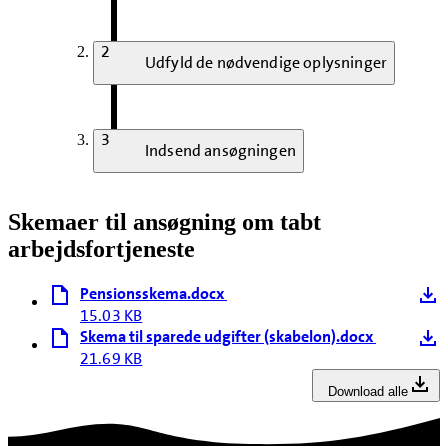
2
Udfyld de nødvendige oplysninger
3
Indsend ansøgningen
Skemaer til ansøgning om tabt
arbejdsfortjeneste
Pensionsskema.docx
15.03 KB
Skema til sparede udgifter (skabelon).docx
21.69 KB
Download alle