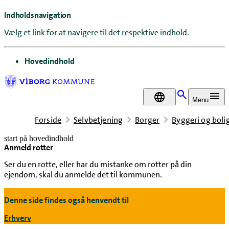
Indholdsnavigation
Vælg et link for at navigere til det respektive indhold.
gå til
Hovedindhold
DA
Menu
Forside
Selvbetjening
Borger
Byggeri og boli
start på hovedindhold
Anmeld rotter
senest opdateret 7. juli 2026
Ser du en rotte, eller har du mistanke om rotter på din
ejendom, skal du anmelde det til kommunen.
Denne side findes også henvendt til
Erhverv