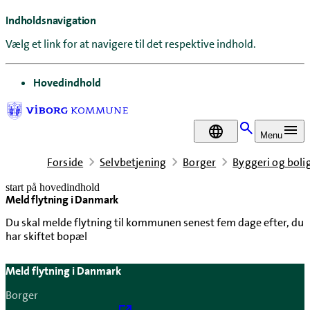
Indholdsnavigation
Vælg et link for at navigere til det respektive indhold.
gå til
Hovedindhold
DA
Menu
Forside
Selvbetjening
Borger
Byggeri og boli
start på hovedindhold
Meld flytning i Danmark
senest opdateret 22. april 2026
Du skal melde flytning til kommunen senest fem dage efter, du
har skiftet bopæl
Meld flytning i Danmark
Borger