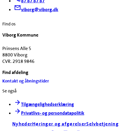
87 87 87 87
viborg@viborg.dk
Find os
Viborg Kommune
Prinsens Alle 5
8800 Viborg
CVR. 2918 9846
Find afdeling
Kontakt og åbningstider
Se også
Tilgængelighedserklæring
Privatlivs- og persondatapolitik
Nyheder
Høringer og afgørelser
Selvbetjening