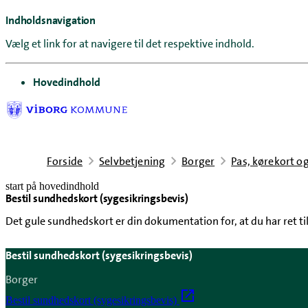
Indholdsnavigation
Vælg et link for at navigere til det respektive indhold.
gå til
Hovedindhold
Forside
Selvbetjening
Borger
Pas, kørekort o
start på hovedindhold
Bestil sundhedskort (sygesikringsbevis)
senest opdateret 22. april 2026
Det gule sundhedskort er din dokumentation for, at du har ret til
Bestil sundhedskort (sygesikringsbevis)
Borger
Bestil sundhedskort (sygesikringsbevis)