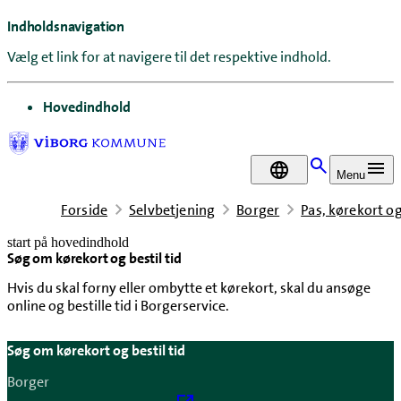
Indholdsnavigation
Vælg et link for at navigere til det respektive indhold.
gå til
Hovedindhold
DA
Menu
Forside
Selvbetjening
Borger
Pas, kørekort o
start på hovedindhold
Søg om kørekort og bestil tid
senest opdateret 22. april 2026
Hvis du skal forny eller ombytte et kørekort, skal du ansøge
online og bestille tid i Borgerservice.
Søg om kørekort og bestil tid
Borger