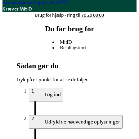
Søg om kørekort og bestil tid
Kræver MitID
Brug for hjælp - ring til
70 20 00 00
Du får brug for
MitID
Betalingskort
Sådan gør du
Tryk på et punkt for at se detaljer.
1
Log ind
2
Udfyld de nødvendige oplysninger