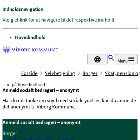
Indholdsnavigation
Vælg et link for at navigere til det respektive indhold.
gå til
Hovedindhold
DA
Menu
Forside
Selvbetjening
Borger
Skat, pension o
start på hovedindhold
Anmeld socialt bedrageri – anonymt
senest opdateret 22. april 2026
Har du mistanke om snyd med sociale ydelser, kan du anmelde
det anonymt til Viborg Kommune.
Anmeld socialt bedrageri – anonymt
Borger
Anmeld socialt bedrageri - anonymt