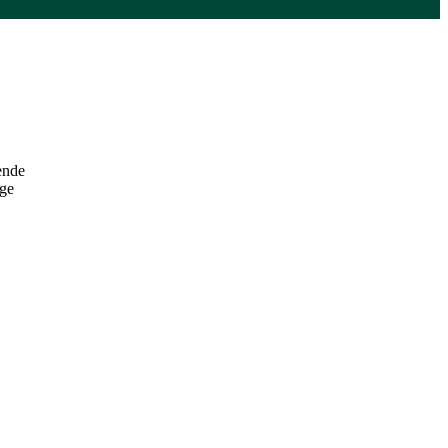
nende
ge