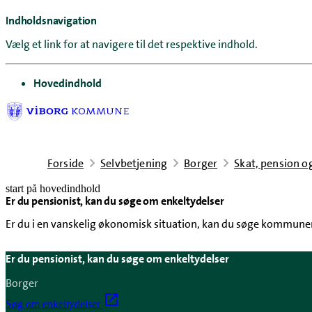
Indholdsnavigation
Vælg et link for at navigere til det respektive indhold.
gå til
Hovedindhold
Forside
Selvbetjening
Borger
Skat, pension o
start på hovedindhold
Er du pensionist, kan du søge om enkeltydelser
senest opdateret 22. april 2026
Er du i en vanskelig økonomisk situation, kan du søge kommunen
Er du pensionist, kan du søge om enkeltydelser
Borger
Søg om enkeltydelser