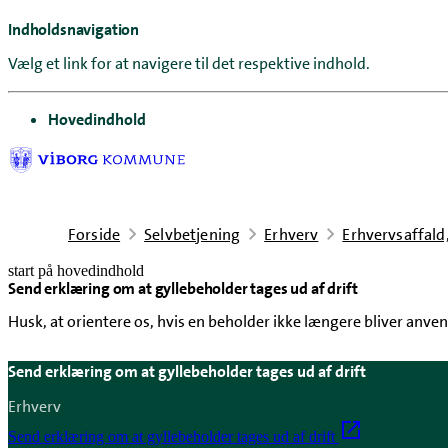
Indholdsnavigation
Vælg et link for at navigere til det respektive indhold.
gå til
Hovedindhold
Forside
Selvbetjening
Erhverv
Erhvervsaffald,
start på hovedindhold
Send erklæring om at gyllebeholder tages ud af drift
senest opdateret 26. juni 2026
Husk, at orientere os, hvis en beholder ikke længere bliver anven
Send erklæring om at gyllebeholder tages ud af drift
Erhverv
Send erklæring om at gyllebeholder tages ud af drift