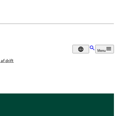
DA
Menu
af drift