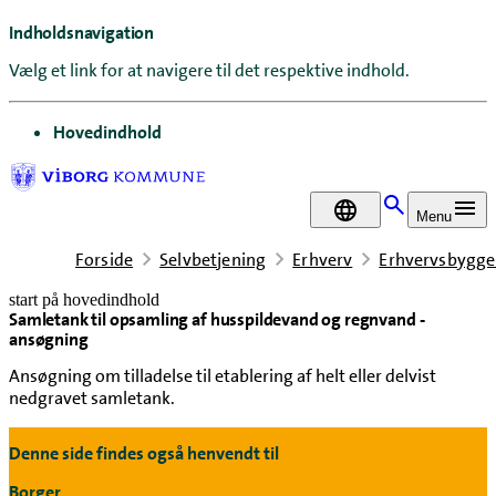
Indholdsnavigation
Vælg et link for at navigere til det respektive indhold.
gå til
Hovedindhold
DA
Menu
Forside
Selvbetjening
Erhverv
Erhvervsbygger
start på hovedindhold
Samletank til opsamling af husspildevand og regnvand -
senest opdateret 11. december 2025
ansøgning
Ansøgning om tilladelse til etablering af helt eller delvist
nedgravet samletank.
Denne side findes også henvendt til
Borger