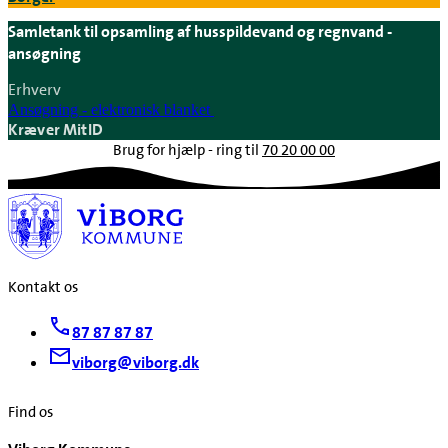
Samletank til opsamling af husspildevand og regnvand -
ansøgning
Erhverv
Ansøgning - elektronisk blanket
Kræver MitID
Brug for hjælp - ring til
70 20 00 00
Kontakt os
87 87 87 87
viborg@viborg.dk
Find os