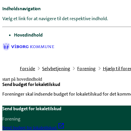
Indholdsnavigation
Vælg et link for at navigere til det respektive indhold.
gå til
Hovedindhold
Forside
Selvbetjening
Forening
Hjælp til for
start på hovedindhold
Send budget for lokaletilskud
senest opdateret 6. august 2026
Foreninger skal indsende budget for lokaletilskud for det kom
Send budget for lokaletilskud
Forening
Send budget for lokaletilskud