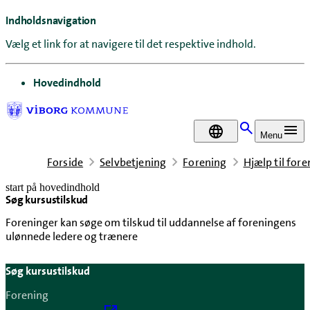
Indholdsnavigation
Vælg et link for at navigere til det respektive indhold.
gå til
Hovedindhold
DA
Menu
Forside
Selvbetjening
Forening
Hjælp til for
start på hovedindhold
Søg kursustilskud
senest opdateret 13. januar 2025
Foreninger kan søge om tilskud til uddannelse af foreningens
ulønnede ledere og trænere
Søg kursustilskud
Forening